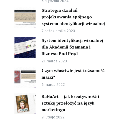
6 stycznia 2024
Strategia działań
projektowania spójnego
systemu identyfikacji wizualnej
7 października 2023
System identyfikacji wizualnej
dla Akademii Szamana i
Biznesu Pod Prąd
21 marca 2023
Czym właściwie jest tożsamość
marki?
6 marca 2022
BaHaArt – jak kreatywność i
sztukę przełożyć na język
marketingu
9 lutego 2022