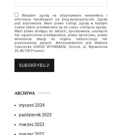
Wyrażam zgodę na otrzymywanie newslettera i
informacji handlowych od blog.wyobraznia.net. Zgoda
jest dobrowolna. Mam prawo cofnąć zgodę w każdym
czasie (dane przetwarzane są do czasu cofnięcia zgody).
Mam prawo dostępu do danych, sprostowania, usunięcia
lub ograniczenia przetwarzania, prawo sprzeciwu, prawo
wniesienia skargi do organu nadzorczego lub
przeniesienia danych. Administratorem jest Wiktoria
Czarnecka OGRÓD WYOBRAŹNI, Serock, ul. Wyzwolenia
23, 86-120 Pruszcz.
ARCHIWA
styczeń 2024
październik 2023
marzec 2023
marzec 2022