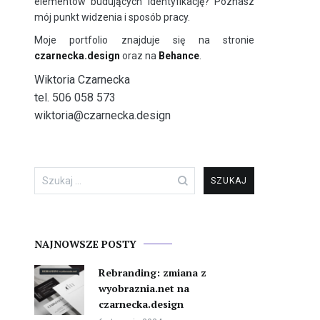
elementów budujących identyfikację? Poznasz
mój punkt widzenia i sposób pracy.
Moje portfolio znajduje się na stronie
czarnecka.design
oraz na
Behance
.
Wiktoria Czarnecka
tel. 506 058 573
wiktoria@czarnecka.design
Szukaj:
NAJNOWSZE POSTY
Rebranding: zmiana z
wyobraznia.net na
czarnecka.design