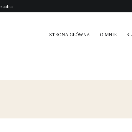
izualna
STRONA GŁÓWNA
O MNIE
B
ngowe, UI.