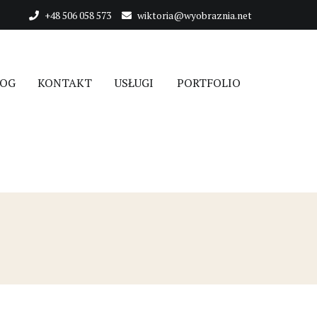
+48 506 058 573
wiktoria@wyobraznia.net
LOG
KONTAKT
USŁUGI
PORTFOLIO