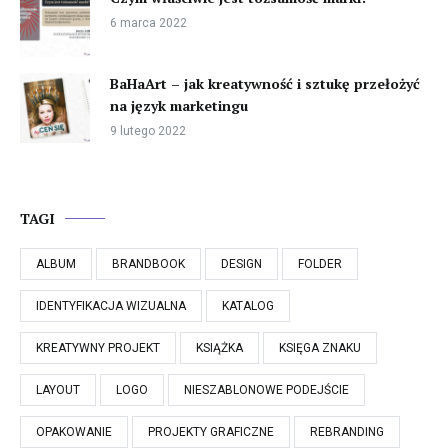
6 marca 2022
BaHaArt – jak kreatywność i sztukę przełożyć
na język marketingu
9 lutego 2022
TAGI
ALBUM
BRANDBOOK
DESIGN
FOLDER
IDENTYFIKACJA WIZUALNA
KATALOG
KREATYWNY PROJEKT
KSIĄŻKA
KSIĘGA ZNAKU
LAYOUT
LOGO
NIESZABLONOWE PODEJŚCIE
OPAKOWANIE
PROJEKTY GRAFICZNE
REBRANDING