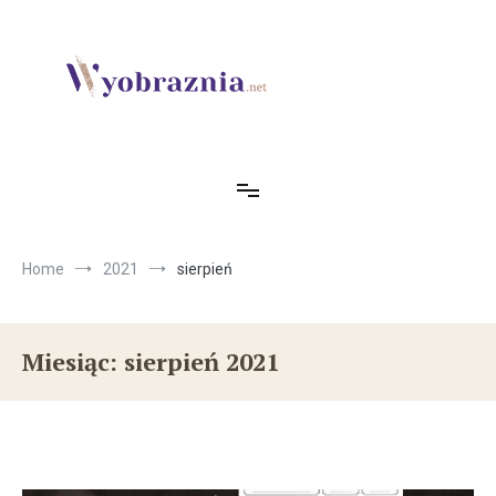
Skip
to
content
Identyfikacja wizualna, ilustracje, projekty marketingowe, UI.
Wyobraznia.net – Blog
Home
2021
sierpień
Miesiąc: sierpień 2021