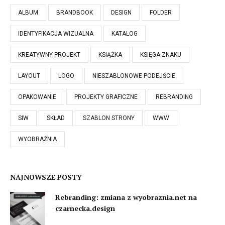
ALBUM
BRANDBOOK
DESIGN
FOLDER
IDENTYFIKACJA WIZUALNA
KATALOG
KREATYWNY PROJEKT
KSIĄŻKA
KSIĘGA ZNAKU
LAYOUT
LOGO
NIESZABLONOWE PODEJŚCIE
OPAKOWANIE
PROJEKTY GRAFICZNE
REBRANDING
SIW
SKŁAD
SZABLON STRONY
WWW
WYOBRAŹNIA
NAJNOWSZE POSTY
Rebranding: zmiana z wyobraznia.net na
czarnecka.design